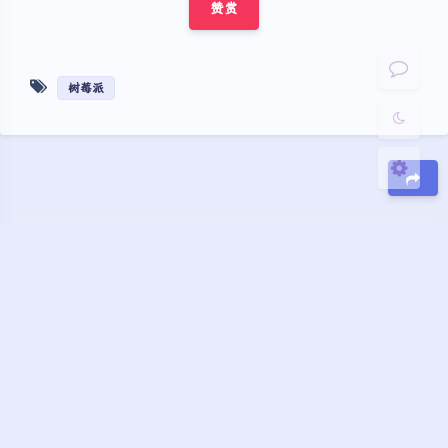
赞赏
浅阴影
深阴影
关闭
日落
暗化
灰度
树莓派
豆
评论
liuyanan
2024-10-4
博主
l
Windows
Chrome
陕西省榆林市 联通
0
树莓派修改时间sudo dpkg-
reconfigure tzdata