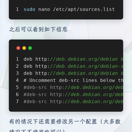
sudo
 nano /etc/apt/sources.list
之后可以看到如下信息
deb http:
//deb.debian.org/debian boo
deb http:
//deb.debian.org/debian-sec
deb http:
//deb.debian.org/debian boo
# Uncomment deb-src lines below then
#deb-src http:
//deb.debian.org/debia
#deb-src http:
//deb.debian.org/debia
#deb-src http:
//deb.debian.org/debia
有的情况下还需要修改另一个配置（大多数