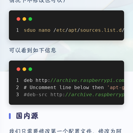
情况下不修改也可以）
sduo
nano
 /
etc
/
apt
/
sources
.list
.d
/
ra
可以看到如下信息
deb http:
//archive.raspberrypi.com/d
# Uncomment line below then 
'apt-get
#deb-src http:
//archive.raspberrypi.
国内源
我们只需要修改第一个配置文件，修改为阿