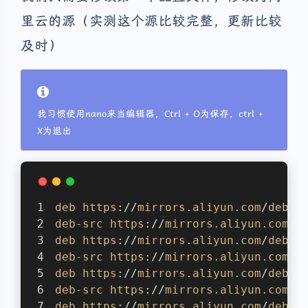
里云的源（实测这个源比较完整，更新比较
及时）
我习惯使用nano来当编辑器，Ctrl + O为保存，ctrl +
X为退出
deb
https
://
mirrors
.aliyun
.com
/
debia
deb-src
https
://
mirrors
.aliyun
.com
/
d
deb
https
://
mirrors
.aliyun
.com
/
debia
deb-src
https
://
mirrors
.aliyun
.com
/
d
deb
https
://
mirrors
.aliyun
.com
/
debia
deb-src
https
://
mirrors
.aliyun
.com
/
d
deb
https
://
mirrors
.aliyun
.com
/
debia