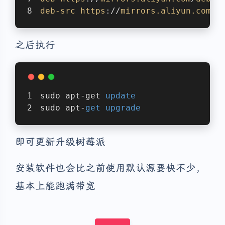
deb-src
https
://
mirrors
.aliyun
.com
/
d
之后执行
sudo apt-get 
update
sudo apt-
get
upgrade
即可更新升级树莓派
安装软件也会比之前使用默认源要快不少，
基本上能跑满带宽
夜间模式
Sans Serif
Serif