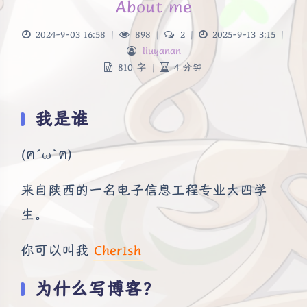
About me
2024-9-03 16:58
|
898
|
2
|
2025-9-13 3:15
|
liuyanan
810 字
|
4 分钟
我是谁
(ฅ´ω`ฅ)
来自陕西的一名电子信息工程专业大四学
生。
你可以叫我
Cher1sh
为什么写博客？