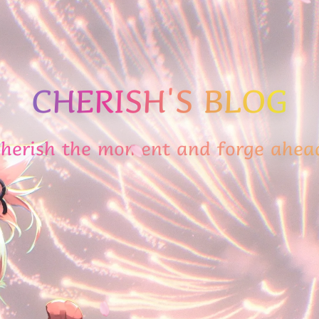
CHERISH'S BLOG
herish the moment and forge ahea