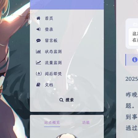
首页
登录
这
在
留言板
状态监测
流量监测
阅后即焚
2025
文档
昨晚
搜索
题。
到事
站点概览
功能
通过