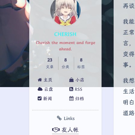
再谈
我能
正常
CHERISH
言，
Cherish the moment and forge
ahead.
变得
23
8
8
事。
文章
分类
标签
我想
主页
小店
云盘
RSS
生活
新闻
归档
明白
道路
Links
友人帐