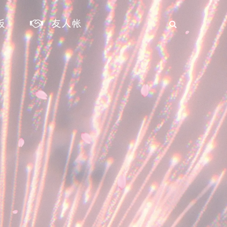
板
友人帐