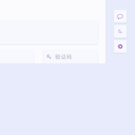
关闭
日落
暗化
灰度
发送
(≧∇≦*)ゝ
(☆ω☆)
┴─┴
￣﹃￣
(/ω＼)
∠( ᐛ 」∠)＿
下一篇
→
୧(๑•̀⌄•́๑)૭
٩(ˊᗜˋ*)و
(ノ°ο°)ノ