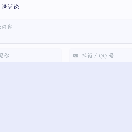
发送评论
arkdown
悄悄话
邮件提醒
|´・ω・)ノ
ヾ
（╯‵□′）╯︵
上一篇
(๑•̀ㅁ•́ฅ)
→_