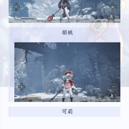
胡桃
可莉