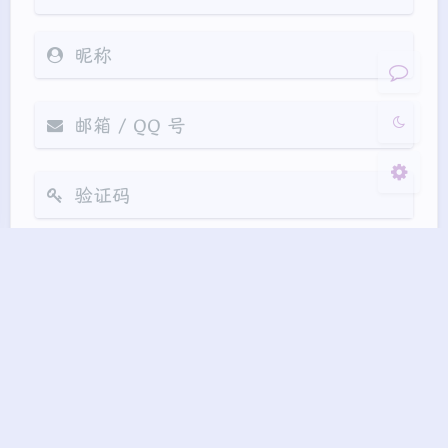
浅阴影
深阴影
关闭
日落
暗化
灰度
Markdown
悄悄话
邮件提醒
发送
|´・ω・)ノ
ヾ(≧∇≦*)ゝ
(☆ω☆)