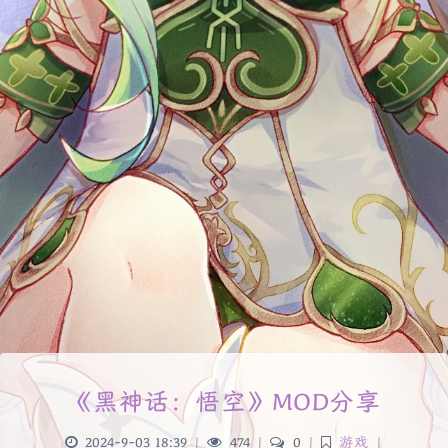
《黑神话：悟空》MOD分享
2024-9-03 18:39
|
474
|
0
|
游戏
|